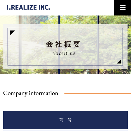
≡
商 号